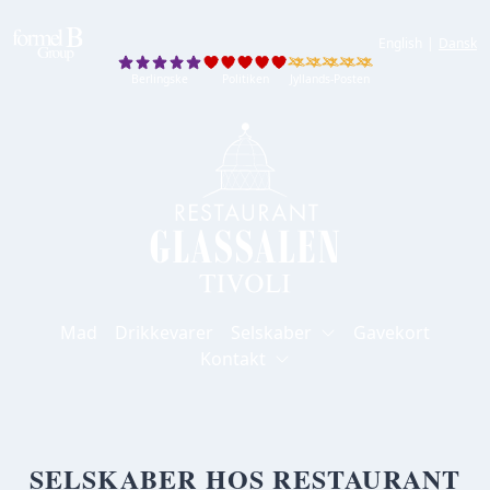
English
|
Dansk
Berlingske
Politiken
Jyllands-Posten
Berlingske
Politiken
Jyllands-Posten
Mad
Drikkevarer
Selskaber
Gavekort
Kontakt
SELSKABER HOS RESTAURANT