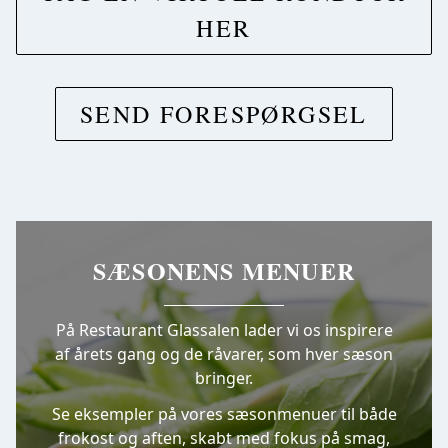
HER
SEND FORESPØRGSEL
SÆSONENS MENUER
På Restaurant Glassalen lader vi os inspirere
af årets gang og de råvarer, som hver sæson
bringer.
Se eksempler på vores sæsonmenuer til både
frokost og aften, skabt med fokus på smag,