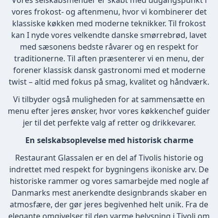
Vores selskabsmenuer er skabt med udgangspunkt i
vores frokost- og aftenmenu, hvor vi kombinerer det
klassiske køkken med moderne teknikker. Til frokost
kan I nyde vores velkendte danske smørrebrød, lavet
med sæsonens bedste råvarer og en respekt for
traditionerne. Til aften præsenterer vi en menu, der
forener klassisk dansk gastronomi med et moderne
twist – altid med fokus på smag, kvalitet og håndværk.
Vi tilbyder også muligheden for at sammensætte en
menu efter jeres ønsker, hvor vores køkkenchef guider
jer til det perfekte valg af retter og drikkevarer.
En selskabsoplevelse med historisk charme
Restaurant Glassalen er en del af Tivolis historie og
indrettet med respekt for bygningens ikoniske arv. De
historiske rammer og vores samarbejde med nogle af
Danmarks mest anerkendte designbrands skaber en
atmosfære, der gør jeres begivenhed helt unik. Fra de
elegante omgivelser til den varme belysning i Tivoli om