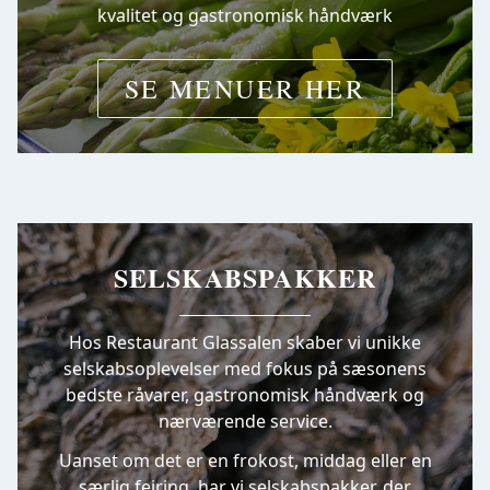
kvalitet og gastronomisk håndværk
SE MENUER HER
SELSKABSPAKKER
Hos Restaurant Glassalen skaber vi unikke
selskabsoplevelser med fokus på sæsonens
bedste råvarer, gastronomisk håndværk og
nærværende service.
Uanset om det er en frokost, middag eller en
særlig fejring, har vi selskabspakker, der