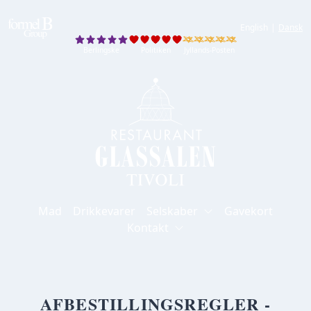
English
|
Dansk
Berlingske
Politiken
Jyllands-Posten
Berlingske
Politiken
Jyllands-Posten
Mad
Drikkevarer
Selskaber
Gavekort
Kontakt
AFBESTILLINGSREGLER -