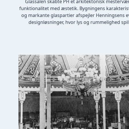
Glassalen skabte PH et arkitektonisk mesterv
funktionalitet med æstetik. Bygningens karakteri
og markante glaspartier afspejler Henningsens evn
designløsninger, hvor lys og rummelighed spille