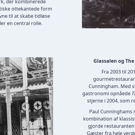
ærk, der kombinerede
stiske ottekantede form
e til at skabe tidløse
r en central rolle.
Glassalen og The
Fra 2003 til 2
gourmetrestaura
Cunningham. Med sit
gastronomi opnåede
T
stjerne i 2004, som re
Paul Cunninghams 
kombination af klassi
gjorde restauranten
Gæster fra hele verd