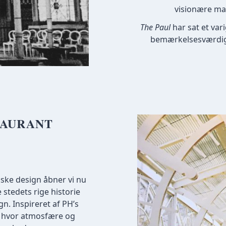
visionære mad
The Paul
har sat et var
bemærkelsesværdige 
TAURANT
iske design åbner vi nu
stedets rige historie
. Inspireret af PH’s
t, hvor atmosfære og