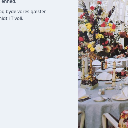
e enhed.
e og byde vores gæster
t i Tivoli.