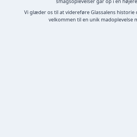
smagsoplevelser går op i en højer
Vi glæder os til at videreføre Glassalens histori
velkommen til en unik madoplevelse mid