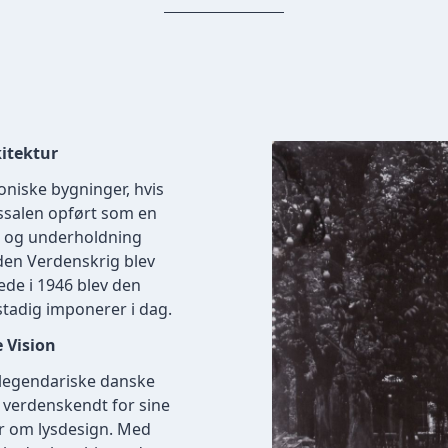
kitektur
koniske bygninger, hvis
lassalen opført som en
ur og underholdning
en Verdenskrig blev
ede i 1946 blev den
tadig imponerer i dag.
 Vision
 legendariske danske
r verdenskendt for sine
r om lysdesign. Med