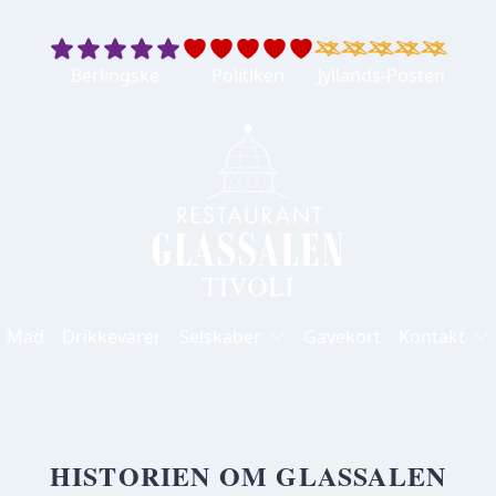
Berlingske
Politiken
Jyllands-Posten
Berlingske
Politiken
Jyllands-Posten
Mad
Drikkevarer
Selskaber
Gavekort
Kontakt
HISTORIEN OM GLASSALEN