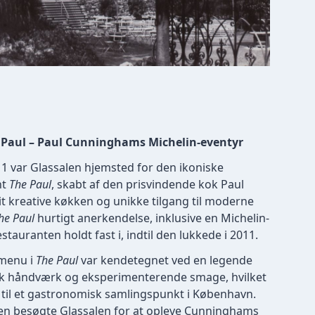
 Paul – Paul Cunninghams Michelin-eventyr
011 var Glassalen hjemsted for den ikoniske
nt
The Paul
, skabt af den prisvindende kok Paul
 kreative køkken og unikke tilgang til moderne
he Paul
hurtigt anerkendelse, inklusive en Michelin-
stauranten holdt fast i, indtil den lukkede i 2011.
menu i
The Paul
var kendetegnet ved en legende
sk håndværk og eksperimenterende smage, hvilket
 til et gastronomisk samlingspunkt i København.
en besøgte Glassalen for at opleve Cunninghams