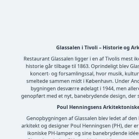
Glassalen i Tivoli – Historie og Ar
Restaurant Glassalen ligger i en af Tivolis mest i
historie går tilbage til 1863. Oprindeligt blev G
koncert- og forsamlingssal, hvor musik, kult
smeltede sammen midt i København. Under And
bygningen desværre ødelagt i 1944, men aller
genopført med et nyt, banebrydende design, der s
Poul Henningsens Arkitektoniske
Genopbygningen af Glassalen blev ledet af den
arkitekt og designer Poul Henningsen (PH), der e
ikoniske PH-lamper og sine banebrydende idée