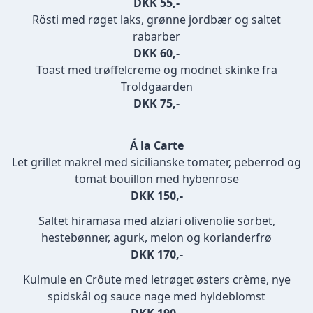
DKK 55,-
Rösti med røget laks, grønne jordbær og saltet
rabarber
DKK 60,-
Toast med trøffelcreme og modnet skinke fra
Troldgaarden
DKK 75,-
Á la Carte
Let grillet makrel med sicilianske tomater, peberrod og
tomat bouillon med hybenrose
DKK 150,-
Saltet hiramasa med alziari olivenolie sorbet,
hestebønner, agurk, melon og korianderfrø
DKK 170,-
Kulmule en Crôute med letrøget østers crème, nye
spidskål og sauce nage med hyldeblomst
DKK 190,-