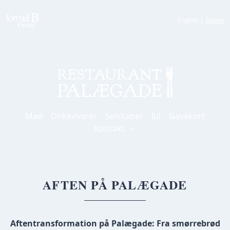
English
|
Dansk
Mad
Drikkevarer
Selskaber
Jul
Gavekort
Kontakt
AFTEN PÅ PALÆGADE
Aftentransformation på Palægade: Fra smørrebrød