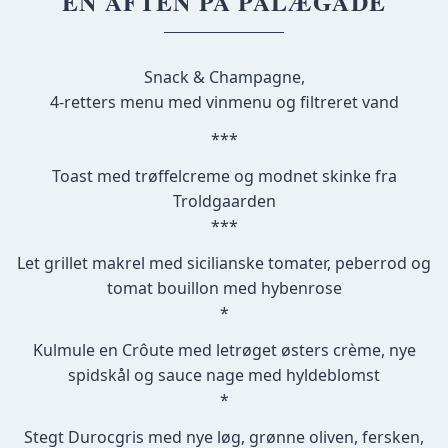
EN AFTEN PÅ PALÆGADE
Snack & Champagne,
4-retters menu med vinmenu og filtreret vand
***
Toast med trøffelcreme og modnet skinke fra
Troldgaarden
***
Let grillet makrel med sicilianske tomater, peberrod og
tomat bouillon med hybenrose
*
Kulmule en Crôute med letrøget østers crème, nye
spidskål og sauce nage med hyldeblomst
*
Stegt Durocgris med nye løg, grønne oliven, fersken,