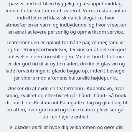
passer perfekt til en hyggelig og afslappet middag,
inden du fortsætter mod teateret. Vores restaurant er
indrettet med klassisk dansk elegance, hvor
atmosfæren er varm og indbydende, og hvor vi sætter
en ære i at levere personlig og opmærksom service.
Teatermenuen er oplagt for både par, venner, familier
og forretningsforbindelser, der ønsker at dele en god
oplevelse inden forestillingen. Med et bord i to timer
er der god tid til at nyde maden, drikke et glas vin og
lade forventningens glæde bygge op, inden I bevæger
jer videre mod aftenens kulturelle højdepunkt.
Ønsker du at nyde en teatermenu i København, hvor
smag, kvalitet og effektivitet går hånd i hånd? Så book
dit bord hos Restaurant Palægade i dag og glæd dig til
en aften, hvor god mad og store teateroplevelser går
op i en højere enhed.
Vi glæder os til at byde dig velkommen og gøre din