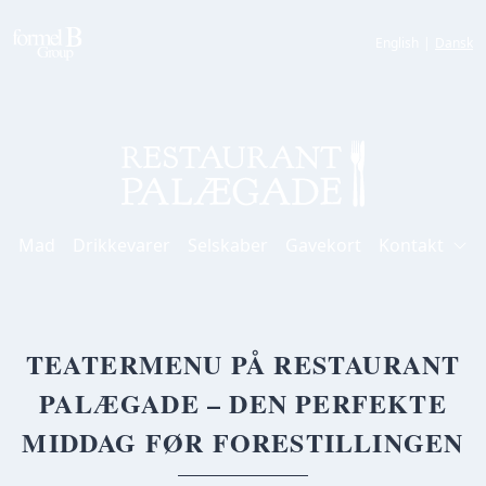
English
|
Dansk
Mad
Drikkevarer
Selskaber
Gavekort
Kontakt
TEATERMENU PÅ RESTAURANT
PALÆGADE – DEN PERFEKTE
MIDDAG FØR FORESTILLINGEN