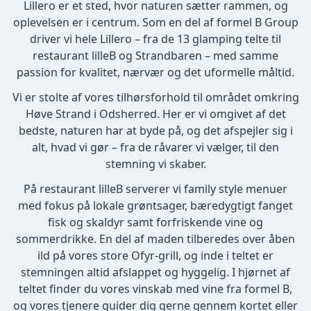
Lillero er et sted, hvor naturen sætter rammen, og
oplevelsen er i centrum. Som en del af formel B Group
driver vi hele Lillero – fra de 13 glamping telte til
restaurant lilleB og Strandbaren – med samme
passion for kvalitet, nærvær og det uformelle måltid.
Vi er stolte af vores tilhørsforhold til området omkring
Høve Strand i Odsherred. Her er vi omgivet af det
bedste, naturen har at byde på, og det afspejler sig i
alt, hvad vi gør – fra de råvarer vi vælger, til den
stemning vi skaber.
På restaurant lilleB serverer vi family style menuer
med fokus på lokale grøntsager, bæredygtigt fanget
fisk og skaldyr samt forfriskende vine og
sommerdrikke. En del af maden tilberedes over åben
ild på vores store Ofyr-grill, og inde i teltet er
stemningen altid afslappet og hyggelig. I hjørnet af
teltet finder du vores vinskab med vine fra formel B,
og vores tjenere guider dig gerne gennem kortet eller