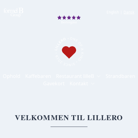
English
|
Dansk
Berlingske
Berlingske
Ophold
Kaffebaren
Restaurant lilleB
Strandbaren
Gavekort
Kontakt
VELKOMMEN TIL LILLERO